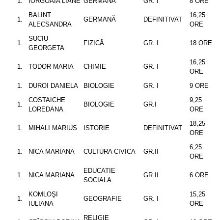
IORGOAIA LIANE
GERMANĂ
GR. I
8 ORE
BALINT
16,25
GERMANĂ
DEFINITIVAT
ALECSANDRA
ORE
SUCIU
FIZICĂ
GR. I
18 ORE
GEORGETA
16,25
TODOR MARIA
CHIMIE
GR. I
ORE
DUROI DANIELA
BIOLOGIE
GR. I
9 ORE
COSTAICHE
9,25
BIOLOGIE
GR.I
LOREDANA
ORE
18,25
MIHALI MARIUS
ISTORIE
DEFINITIVAT
ORE
6,25
NICA MARIANA
CULTURA CIVICA
GR.II
ORE
EDUCATIE
NICA MARIANA
GR.II
6 ORE
SOCIALA
KOMLOŞI
15,25
GEOGRAFIE
GR. I
IULIANA
ORE
RELIGIE