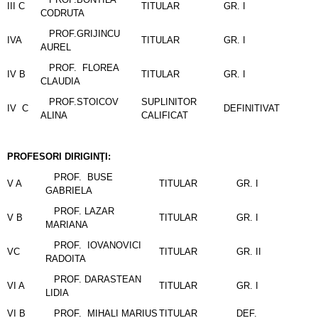
III C
TITULAR
GR. I
CODRUTA
PROF.GRIJINCU
IVA
TITULAR
GR. I
AUREL
PROF. FLOREA
IV B
TITULAR
GR. I
CLAUDIA
PROF.STOICOV
SUPLINITOR
IV C
DEFINITIVAT
ALINA
CALIFICAT
PROFESORI DIRIGINŢI:
PROF. BUSE
V A
TITULAR
GR. I
GABRIELA
PROF. LAZAR
V B
TITULAR
GR. I
MARIANA
PROF. IOVANOVICI
VC
TITULAR
GR. II
RADOITA
PROF. DARASTEAN
VI A
TITULAR
GR. I
LIDIA
VI B
PROF. MIHALI MARIUS
TITULAR
DEF.