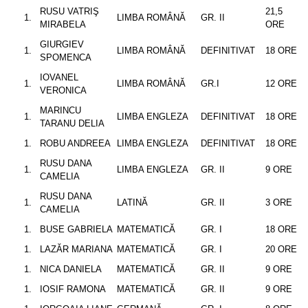
RUSU VATRIŞ
21,5
LIMBA ROMÂNĂ
GR. II
MIRABELA
ORE
GIURGIEV
LIMBA ROMÂNĂ
DEFINITIVAT
18 ORE
SPOMENCA
IOVANEL
LIMBA ROMÂNĂ
GR.I
12 ORE
VERONICA
MARINCU
LIMBA ENGLEZA
DEFINITIVAT
18 ORE
TARANU DELIA
ROBU ANDREEA
LIMBA ENGLEZA
DEFINITIVAT
18 ORE
RUSU DANA
LIMBA ENGLEZA
GR. II
9 ORE
CAMELIA
RUSU DANA
LATINĂ
GR. II
3 ORE
CAMELIA
BUSE GABRIELA
MATEMATICĂ
GR. I
18 ORE
LAZĂR MARIANA
MATEMATICĂ
GR. I
20 ORE
NICA DANIELA
MATEMATICĂ
GR. II
9 ORE
IOSIF RAMONA
MATEMATICĂ
GR. II
9 ORE