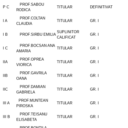
PROF.SABOU
P C
TITULAR
DEFINITIVAT
RODICA
PROF.COLTAN
I A
TITULAR
GR. I
CLAUDIA
SUPLINITOR
I B
PROF.SIRBU EMILIA
GR. I
CALIFICAT
PROF.BOCSAN ANA
I C
TITULAR
GR. I
AMARIA
PROF.OPREA
IIA
TITULAR
GR. I
VIORICA
PROF.GAVRILA
IIB
TITULAR
GR. I
OANA
PROF.DAMIAN
IIC
TITULAR
GR. I
GABRIELA
PROF.MUNTEAN
III A
TITULAR
GR. I
PIROSKA
PROF.TEISANU
III B
TITULAR
GR. I
ELISABETA
PROF.BONTILA