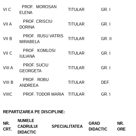
PROF. MOROSAN
VI C
TITULAR
GR. I
ELENA
PROF. CRISCIU
VII A
TITULAR
GR. I
DORINA
PROF. RUSU VATRIS
VII B
TITULAR
GR. II
MIRABELA
PROF. KOMLOSI
VII C
TITULAR
GR. I
IULIANA
PROF. SUCIU
VIII A
TITULAR
GR. I
GEORGETA
PROF. ROBU
VIII B
TITULAR
DEF.
ANDREEA
VIIIC
PROF. TODOR MARIA
TITULAR
GR. I
REPARTIZAREA PE DISCIPLINE:
NUMELE
NR.
GRAD
NR.
CADRULUI
SPECIALITATEA
CRT.
DIDACTIC
ORE
DIDACTIC