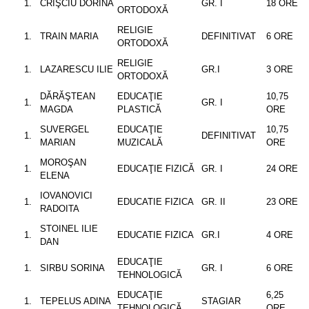
CRÎŞCIU DORINA
GR. I
18 ORE
ORTODOXĂ
RELIGIE
TRAIN MARIA
DEFINITIVAT
6 ORE
ORTODOXĂ
RELIGIE
LAZARESCU ILIE
GR.I
3 ORE
ORTODOXĂ
DĂRĂŞTEAN
EDUCAŢIE
10,75
GR. I
MAGDA
PLASTICĂ
ORE
SUVERGEL
EDUCAŢIE
10,75
DEFINITIVAT
MARIAN
MUZICALĂ
ORE
MOROŞAN
EDUCAŢIE FIZICĂ
GR. I
24 ORE
ELENA
IOVANOVICI
EDUCATIE FIZICA
GR. II
23 ORE
RADOITA
STOINEL ILIE
EDUCATIE FIZICA
GR.I
4 ORE
DAN
EDUCAŢIE
SIRBU SORINA
GR. I
6 ORE
TEHNOLOGICĂ
EDUCAŢIE
6,25
TEPELUS ADINA
STAGIAR
TEHNOLOGICĂ
ORE