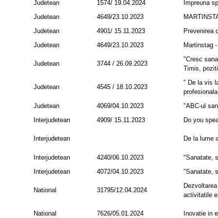
Judetean
1574/ 19.04.2024
Impreuna sp
Judetean
4649/23.10.2023
MARTINST
Judetean
4901/ 15.11.2023
Prevenirea d
Judetean
4649/23.10.2023
Martinstag -
"Cresc sana
Judetean
3744 / 26.09.2023
Timis, pozit
" De la vis l
Judetean
4545 / 18.10.2023
profesionala
Judetean
4069/04.10.2023
"ABC-ul sana
Interjudetean
4909/ 15.11.2023
Do you spea
Interjudetean
De la lume 
Interjudetean
4240/06.10.2023
"Sanatate, s
Interjudetean
4072/04.10.2023
"Sanatate, s
Dezvoltarea p
National
31795/12.04.2024
activitatile 
National
7626/05.01.2024
Inovatie in 