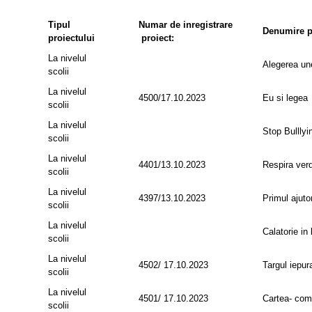
Tipul
Numar de inregistrare
Denumire p
proiectului
proiect:
La nivelul
Alegerea une
scolii
La nivelul
4500/17.10.2023
Eu si legea
scolii
La nivelul
Stop Bulllyin
scolii
La nivelul
4401/13.10.2023
Respira ver
scolii
La nivelul
4397/13.10.2023
Primul ajuto
scolii
La nivelul
Calatorie in
scolii
La nivelul
4502/ 17.10.2023
Targul iepur
scolii
La nivelul
4501/ 17.10.2023
Cartea- como
scolii