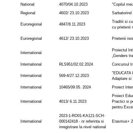
National
4070/04.10.2023
"Copilul meu
Regional
4602/ 23.10.2023
Sarbatorind
Traditii si 
Euroregional
4847/8.11.2023
cu prietenii 
Euroregional
4612/ 23.10.2023
Prietenii no
Proiectul In
International
„Genders tra
International
RLS951/02.02.2024
Concursul I
"EDUCATA 
International
569-4/27.12.2023
Adaptare si 
International
10465/09.05. 2024
Proiect Inte
Proiect Educ
International
4013/ 6.11.2023
Practici si 
pentru Exce
2023-1-RO01-KA121-SCH-
International
000142418 - nr referinta si
Erasmus+ 2
inregistrare la nivel national