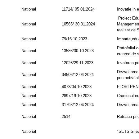
National
11714/ 05 01.2024
Inovatie in 
Proiect Edu
National
10565/ 30 01.2024
Managementul
realizat de
National
79/16.10.2023
Imparte,ed
Portofoliul c
National
13586/30.10.2023
crearea de s
National
12026/29.11.2023
Invatarea pr
Dezvoltarea p
National
34506/12.04.2024
prin activita
National
4073/04.10.2023
FLORI PE
National
2897/19.10.2023
Craciunul c
National
31793/12.04.2024
Dezvoltarea p
National
2514
Reteaua prie
National
"SETS Si eu