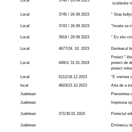
Local
3748 / 26.09.2023
scolarului m
Local
3745 / 26.09.2023
" Stop bully
Local
3743 / 26.09.2023
"Invata sa i
Local
3919 / 29.09.2023
" Eu stiu ci
Local
4677/24. 10. 2023
Dovleacul b
Proiect " At
Local
449/1/ 31.01.2024
proiect de d
proiect init
Local
5212/18.12.2023
"E vremea c
local
4603/23.10.2023
Arta de a tr
Judetean
Prevenirea d
Judetean
Impreuna sp
Judetean
371/30.01.2024
Proiectul ed
Judetean
Eminescu la