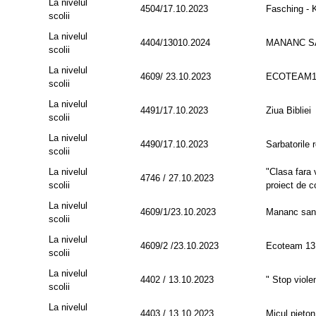
La nivelul
4504/17.10.2023
Fasching - 
scolii
La nivelul
4404/13010.2024
MANANC S
scolii
La nivelul
4609/ 23.10.2023
ECOTEAM1
scolii
La nivelul
4491/17.10.2023
Ziua Bibliei
scolii
La nivelul
4490/17.10.2023
Sarbatorile 
scolii
La nivelul
"Clasa fara v
4746 / 27.10.2023
scolii
proiect de c
La nivelul
4609/1/23.10.2023
Mananc sana
scolii
La nivelul
4609/2 /23.10.2023
Ecoteam 13
scolii
La nivelul
4402 / 13.10.2023
" Stop viole
scolii
La nivelul
4403 / 13.10.2023
Micul pieton