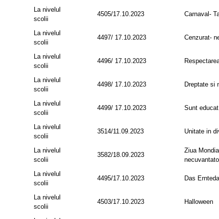
La nivelul
4505/17.10.2023
Carnaval- Tar
scolii
La nivelul
4497/ 17.10.2023
Cenzurat- n
scolii
La nivelul
4496/ 17.10.2023
Respectarea d
scolii
La nivelul
4498/ 17.10.2023
Dreptate si 
scolii
La nivelul
4499/ 17.10.2023
Sunt educat 
scolii
La nivelul
3514/11.09.2023
Unitate in d
scolii
La nivelul
Ziua Mondial
3582/18.09.2023
scolii
necuvantato
La nivelul
4495/17.10.2023
Das Ernteda
scolii
La nivelul
4503/17.10.2023
Halloween
scolii