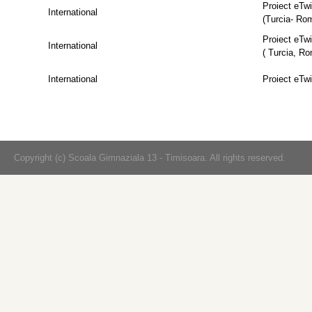
Proiect eTwi
International
(Turcia- Ro
Proiect eTwi
International
( Turcia, R
International
Proiect eTw
Copyright (c) Scoala Gimnaziala 13 - Timisoara. All rights reserved.