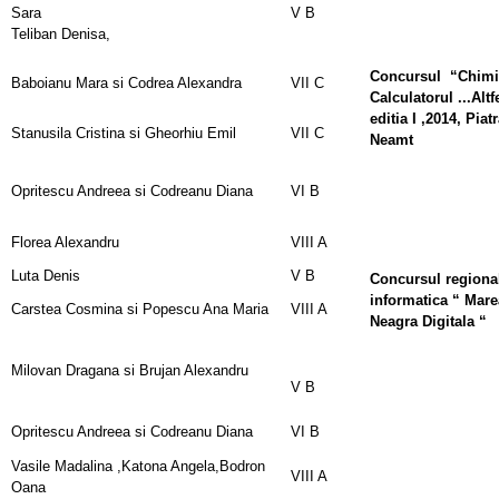
Sara
V B
Teliban Denisa,
Concursul “Chimi
Baboianu Mara si Codrea Alexandra
VII C
Calculatorul ...Altf
editia I ,2014, Piat
Stanusila Cristina si Gheorhiu Emil
VII C
Neamt
Opritescu Andreea si Codreanu Diana
VI B
Florea Alexandru
VIII A
Luta Denis
V B
Concursul regiona
informatica “ Mare
Carstea Cosmina si Popescu Ana Maria
VIII A
Neagra Digitala “
Milovan Dragana si Brujan Alexandru
V B
Opritescu Andreea si Codreanu Diana
VI B
Vasile Madalina ,Katona Angela,Bodron
VIII A
Oana