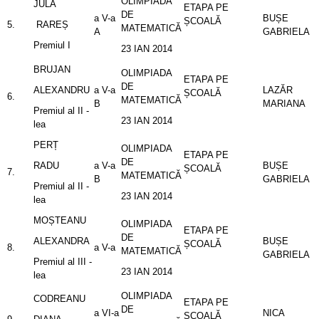
OLIMPIADA
JULA
ETAPA PE
DE
a V-a
BUȘE
ȘCOALĂ
5.
RAREȘ
MATEMATICĂ
A
GABRIELA
Premiul I
23 IAN 2014
BRUJAN
OLIMPIADA
ETAPA PE
DE
ALEXANDRU
a V-a
LAZĂR
ȘCOALĂ
6.
MATEMATICĂ
B
MARIANA
Premiul al II -
23 IAN 2014
lea
PERȚ
OLIMPIADA
ETAPA PE
DE
RADU
a V-a
BUȘE
ȘCOALĂ
7.
MATEMATICĂ
B
GABRIELA
Premiul al II -
23 IAN 2014
lea
MOȘTEANU
OLIMPIADA
ETAPA PE
DE
ALEXANDRA
BUȘE
ȘCOALĂ
8.
a V-a
MATEMATICĂ
GABRIELA
Premiul al III -
23 IAN 2014
lea
OLIMPIADA
CODREANU
ETAPA PE
DE
a VI-a
NICA
ȘCOALĂ