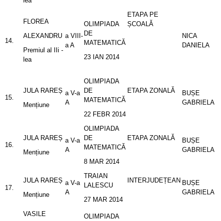
lea
ETAPA PE
FLOREA
OLIMPIADA
ȘCOALĂ
DE
ALEXANDRU
a VIII-
NICA
14.
MATEMATICĂ
a A
DANIELA
Premiul al IIi -
23 IAN 2014
lea
OLIMPIADA
JULA RAREȘ
DE
ETAPA ZONALĂ
a V-a
BUȘE
15.
MATEMATICĂ
A
GABRIELA
Mențiune
22 FEBR 2014
OLIMPIADA
JULA RAREȘ
DE
ETAPA ZONALĂ
a V-a
BUȘE
16.
MATEMATICĂ
A
GABRIELA
Mențiune
8 MAR 2014
TRAIAN
JULA RAREȘ
INTERJUDEȚEAN
a V-a
BUȘE
LALESCU
17.
A
GABRIELA
Mențiune
27 MAR 2014
VASILE
OLIMPIADA