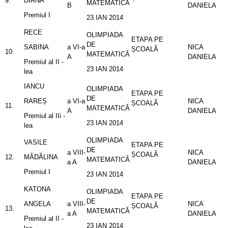
9.
DIANA
MATEMATICĂ
B
DANIELA
Premiul I
23 IAN 2014
RECE
OLIMPIADA
ETAPA PE
DE
SABINA
a VI-a
NICA
ȘCOALĂ
10.
MATEMATICĂ
A
DANIELA
Premiul al II -
23 IAN 2014
lea
IANCU
OLIMPIADA
ETAPA PE
DE
RAREȘ
a VI-a
NICA
ȘCOALĂ
11.
MATEMATICĂ
A
DANIELA
Premiul al IIi -
23 IAN 2014
lea
OLIMPIADA
VASILE
ETAPA PE
DE
a VIII-
NICA
ȘCOALĂ
12.
MĂDĂLINA
MATEMATICĂ
a A
DANIELA
Premiul I
23 IAN 2014
KATONA
OLIMPIADA
ETAPA PE
DE
ANGELA
a VIII-
NICA
ȘCOALĂ
13.
MATEMATICĂ
a A
DANIELA
Premiul al II -
23 IAN 2014