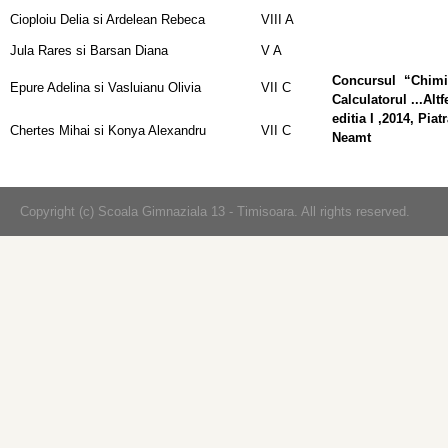
Cioploiu Delia si Ardelean Rebeca
VIII A
Jula Rares si Barsan Diana
V A
Concursul “Chimi
Epure Adelina si Vasluianu Olivia
VII C
Calculatorul ...Altf
editia I ,2014, Piat
Chertes Mihai si Konya Alexandru
VII C
Neamt
Copyright (c) Scoala Gimnaziala 13 - Timisoara. All rights reserved.