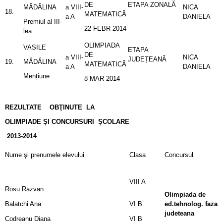
DE
ETAPA ZONALĂ
MĂDĂLINA
a VIII-
NICA
18.
MATEMATICĂ
a A
DANIELA
Premiul al III-
22 FEBR 2014
lea
OLIMPIADA
VASILE
ETAPA
DE
a VIII-
NICA
JUDEȚEANĂ
19.
MĂDĂLINA
MATEMATICĂ
a A
DANIELA
Mențiune
8 MAR 2014
REZULTATE OBŢINUTE LA
OLIMPIADE ŞI CONCURSURI ŞCOLARE
2013-2014
Nume şi prenumele elevului
Clasa
Concursul
VIII A
Rosu Razvan
Olimpiada de
Balatchi Ana
VI B
ed.tehnolog. faza
judeteana
Codreanu Diana
VI B