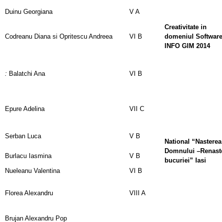
Duinu Georgiana
V A
Creativitate in
Codreanu Diana si Opritescu Andreea
VI B
domeniul Softwar
INFO GIM 2014
:
Balatchi Ana
VI B
Epure Adelina
VII C
Serban Luca
V B
National “Nasterea
Domnului –Renast
Burlacu Iasmina
V B
bucuriei”
Iasi
Nueleanu Valentina
VI B
Florea Alexandru
VIII A
Brujan Alexandru Pop