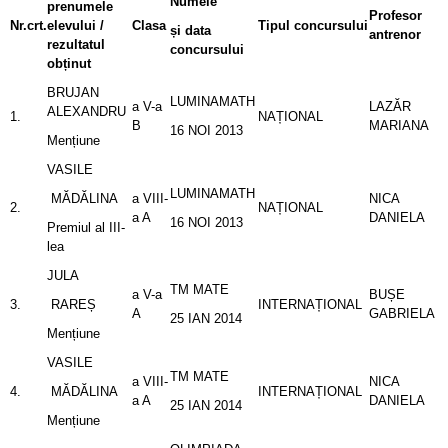
Numele
prenumele
Profesor
Nr.crt.
elevului /
Clasa
Tipul concursului
și data
antrenor
rezultatul
concursului
obținut
BRUJAN
LUMINAMATH
a V-a
LAZĂR
ALEXANDRU
1.
NAȚIONAL
B
MARIANA
16 NOI 2013
Mențiune
VASILE
LUMINAMATH
MĂDĂLINA
a VIII-
NICA
2.
NAȚIONAL
a A
DANIELA
16 NOI 2013
Premiul al III-
lea
JULA
TM MATE
a V-a
BUȘE
3.
RAREȘ
INTERNAȚIONAL
A
GABRIELA
25 IAN 2014
Mențiune
VASILE
TM MATE
a VIII-
NICA
4.
MĂDĂLINA
INTERNAȚIONAL
a A
DANIELA
25 IAN 2014
Mențiune