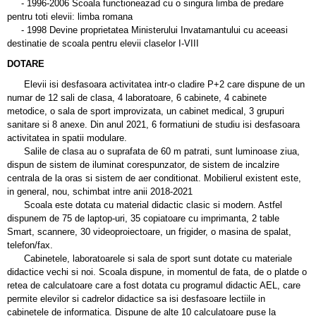
- 1996-2006 Scoala functioneazad cu o singura limba de predare
pentru toti elevii: limba romana
- 1998 Devine proprietatea Ministerului Invatamantului cu aceeasi
destinatie de scoala pentru elevii claselor I-VIII
DOTARE
Elevii isi desfasoara activitatea intr-o cladire P+2 care dispune de un
numar de 12 sali de clasa, 4 laboratoare, 6 cabinete, 4 cabinete
metodice, o sala de sport improvizata, un cabinet medical, 3 grupuri
sanitare si 8 anexe. Din anul 2021, 6 formatiuni de studiu isi desfasoara
activitatea in spatii modulare.
Salile de clasa au o suprafata de 60 m patrati, sunt luminoase ziua,
dispun de sistem de iluminat corespunzator, de sistem de incalzire
centrala de la oras si sistem de aer conditionat. Mobilierul existent este,
in general, nou, schimbat intre anii 2018-2021
Scoala este dotata cu material didactic clasic si modern. Astfel
dispunem de 75 de laptop-uri, 35 copiatoare cu imprimanta, 2 table
Smart, scannere, 30 videoproiectoare, un frigider, o masina de spalat,
telefon/fax.
Cabinetele, laboratoarele si sala de sport sunt dotate cu materiale
didactice vechi si noi. Scoala dispune, in momentul de fata, de o platde o
retea de calculatoare care a fost dotata cu programul didactic AEL, care
permite elevilor si cadrelor didactice sa isi desfasoare lectiile in
cabinetele de informatica. Dispune de alte 10 calculatoare puse la