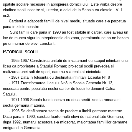
spatiile scolare necesare in apropierea domiciliului. Este vorba despre
cladirea scolii noastre si, ulterior, a celei de la Scoala cu clasele I-VI I
nr.2.
Cartierul a adapostit familii de nivel mediu, situatie care s-a perpetua
pana in zilele noastre.
Sunt familii care pana in 1990 au fost stabile in cartier, care aveau un
loc de munca sigur in intreprinderile din zona, permitandu-ne sa ne bazam
pe un numar de elevi constant.
ISTORICUL SCOLII
- 1965-1967 Construirea unitatii de invatamant cu scopul infiintarii unui
liceu ca proprietate a Statului Roman; proiectul scolii prevedea si
realizarea unei sali de sport, care nu s-a realizat niciodata.
- 1967 Data in folosinta cu destinatia infiintarii Liceului Nr. 8
- 1971 Transformarea Liceului Nr.8 in Scoala Generala Nr. 13,
necesara pentru populatia noului cartier de locuinte denumit Calea
Sagului.
- 1971-1996 Scoala functioneaza cu doua sectii: sectia romana si
sectia germana materna.
- 1996 Se desfiinteaza sectia de predare a limbii germane materne.
Daca pana in 1990, existau foarte multi elevi de nationalitate Germana,
dupa 1992, numarul acestora s-a micsorat, majoritatea familiilor germane
emigrand in Germania.