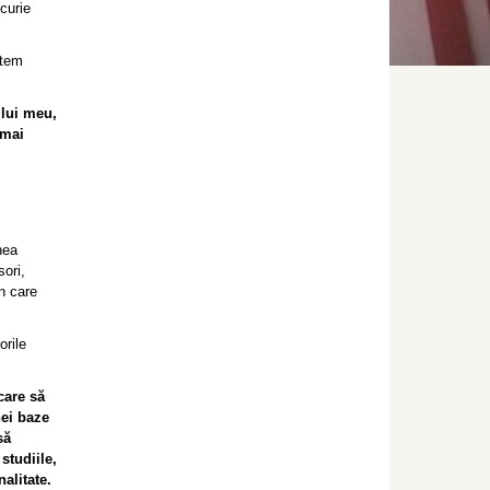
curie
utem
ului meu,
 mai
nea
sori,
n care
orile
care să
nei baze
să
studiile,
nalitate.