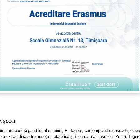
A ŞCOLII
n mare poet şi gânditor al omenirii, R. Tagore, contemplând o cascadă, elabo
e o extraordinară frumuseţe metaforică şi încărcătură filosofică. Pentru Tagor