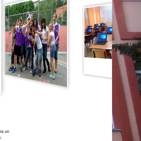
ra un
e,