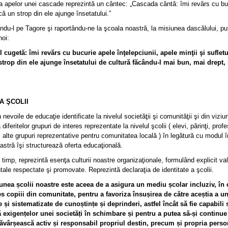
a apelor unei cascade reprezintă un cântec: „Cascada cântă: îmi revărs cu bu
ă un strop din ele ajunge însetatului.”
ndu-l pe Tagore şi raportându-ne la şcoala noastră, la misiunea dascălului, p
noi:
 cugetă: îmi revărs cu bucurie apele înţelepciunii, apele minţii şi suflet
trop din ele ajunge însetatului de cultură făcându-l mai bun, mai drept,
”
A ŞCOLII
 nevoile de educaţie identificate la nivelul societăţii şi comunităţii şi din viziu
iferitelor grupuri de interes reprezentate la nivelul şcolii ( elevi, părinţi, profe
 alte grupuri reprezentative pentru comunitatea locală ) în legătură cu modul î
astră îşi structurează oferta educaţională.
 timp, reprezintă esenţa culturii noastre organizaţionale, formulând explicit val
ale respectate şi promovate. Reprezintă declaraţia de identitate a şcolii.
 școlii noastre este aceea de a asigura un mediu școlar incluziv, în 
s copiii din comunitate, pentru a favoriza însușirea de către aceștia a u
 și sistematizate de cunoștințe și deprinderi, astfel încât să fie capabili 
exigențelor unei societăți în schimbare și pentru a putea să-și continue 
ăvârșească activ și responsabil propriul destin, precum și propria perso