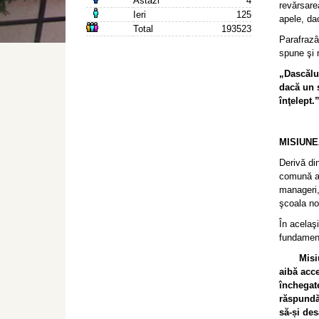
Astazi
4
revărsare
Ieri
125
apele, dac
Total
193523
Parafrazâ
spune şi 
„Dascălul
dacă un s
înţelept.
MISIUNE
Derivă din
comună a d
manageri,
şcoala no
În acelaşi
fundament
Misiunea
aibă acce
închegate
răspundă 
să-și des